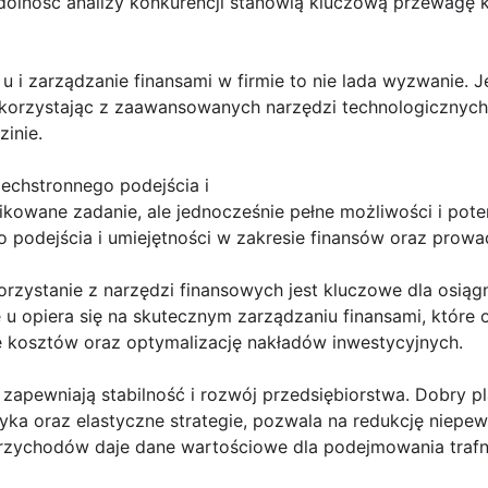
olność analizy konkurencji stanowią kluczową przewagę 
 i zarządzanie finansami w firmie to nie lada wyzwanie.
 korzystając z zaawansowanych narzędzi technologicznyc
inie.
chstronnego podejścia i
kowane zadanie, ale jednocześnie pełne możliwości i pote
odejścia i umiejętności w zakresie finansów oraz prowad
rzystanie z narzędzi finansowych jest kluczowe dla osiąg
u opiera się na skutecznym zarządzaniu finansami, które
lę kosztów oraz optymalizację nakładów inwestycyjnych.
zapewniają stabilność i rozwój przedsiębiorstwa. Dobry p
yka oraz elastyczne strategie, pozwala na redukcję niepe
rzychodów daje dane wartościowe dla podejmowania trafn