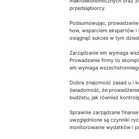
makroekonomicznych oraz zd
przedsiębiorcy.
Podsumowując, prowadzenie u
how, wsparciem ekspertów i
osiągnąć sukces w tym dziedz
Zarządzanie em wymaga wsze
Prowadzenie firmy to skompli
em wymaga wszechstronnego p
Dobra znajomość zasad u i ko
świadomość, że prowadzenie 
budżetu, jak również kontro
Sprawnie zarządzane finanse 
uwzględnione są czynniki ryz
monitorowanie wydatków i p