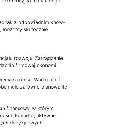
konkurencyjną dla każdego
 Jednak z odpowiednim know-
h, możemy skutecznie
ncjału rozwoju. Zarządzanie
zenia firmowej ekonomii.
nięcia sukcesu. Warto mieć
 obejmuje zarówno planowanie
lan finansowy, w którym
wności. Ponadto, aktywne
ych decyzji owych.