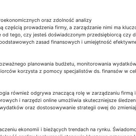
oekonomicznych oraz zdolność analizy
zną częścią prowadzenia firmy, a zarządzanie nimi ma kluc
ie od tego, czy jesteś doświadczonym przedsiębiorcą czy 
podstawowych zasad finansowych i umiejętność efektywne
ozważnego planowania budżetu, monitorowania wydatków 
biorców korzysta z pomocy specjalistów ds. finansów w c
gia również odgrywa znaczącą rolę w zarządzaniu firmą i
wych i narzędzi online umożliwia skuteczniejsze śledzen
wydatków oraz dostosowywanie strategii owej do zmienia
czeniu ekonomii i bieżących trendach na rynku. Świadom