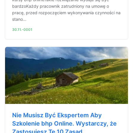
bardzoKażdy pracownik zatrudniony na umowę o
pracę, przed rozpoczęciem wykonywania czynności na
stano...
30.11.-0001
Nie Musisz Być Ekspertem Aby
Szkolenie bhp Online. Wystarczy, że
Zastosujesz Te 10 Zasad.