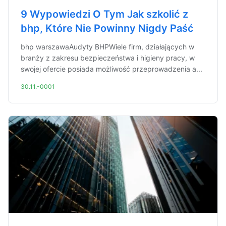
9 Wypowiedzi O Tym Jak szkolić z
bhp, Które Nie Powinny Nigdy Paść
bhp warszawaAudyty BHPWiele firm, działających w
branży z zakresu bezpieczeństwa i higieny pracy, w
swojej ofercie posiada możliwość przeprowadzenia a...
30.11.-0001