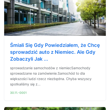
Śmiali Się Gdy Powiedziałem, że Chcę
sprowadzić auto z Niemiec. Ale Gdy
Zobaczyli Jak ...
sprowadzanie samochodów z niemiecSamochody
sprowadzane na zamówienie.Samochód to dla
większości ludzi rzecz niezbędna. Chyba wszyscy
spotkaliśmy się z...
30.11.-0001