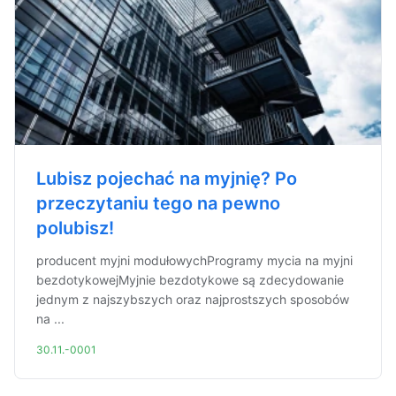
Lubisz pojechać na myjnię? Po
przeczytaniu tego na pewno
polubisz!
producent myjni modułowychProgramy mycia na myjni
bezdotykowejMyjnie bezdotykowe są zdecydowanie
jednym z najszybszych oraz najprostszych sposobów
na ...
30.11.-0001