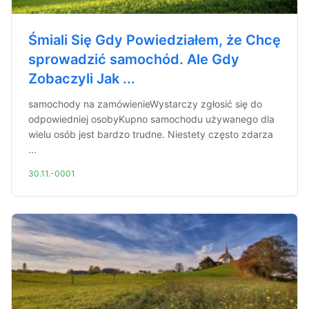
Śmiali Się Gdy Powiedziałem, że Chcę
sprowadzić samochód. Ale Gdy
Zobaczyli Jak ...
samochody na zamówienieWystarczy zgłosić się do
odpowiedniej osobyKupno samochodu używanego dla
wielu osób jest bardzo trudne. Niestety często zdarza
...
30.11.-0001