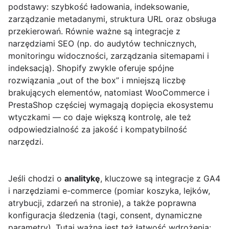
podstawy: szybkość ładowania, indeksowanie,
zarządzanie metadanymi, struktura URL oraz obsługa
przekierowań. Równie ważne są integracje z
narzędziami SEO (np. do audytów technicznych,
monitoringu widoczności, zarządzania sitemapami i
indeksacją). Shopify zwykle oferuje spójne
rozwiązania „out of the box” i mniejszą liczbę
brakujących elementów, natomiast WooCommerce i
PrestaShop częściej wymagają dopięcia ekosystemu
wtyczkami — co daje większą kontrolę, ale też
odpowiedzialność za jakość i kompatybilność
narzędzi.
Jeśli chodzi o
analitykę
, kluczowe są integracje z GA4
i narzędziami e-commerce (pomiar koszyka, lejków,
atrybucji, zdarzeń na stronie), a także poprawna
konfiguracja śledzenia (tagi, consent, dynamiczne
parametry). Tutaj ważna jest też łatwość wdrożenia: