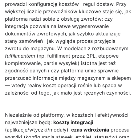
prowadzi konfigurację kosztów i reguł dostaw. Przy
większej liczbie przewoźników kluczowe staje się, jak
platforma radzi sobie z obsługą zwrotów: czy
integracja pozwala na łatwe wygenerowanie
dokumentów zwrotowych, jak szybko aktualizuje
stany zamówień i jak wygląda proces przyjęcia
zwrotu do magazynu. W modelach z rozbudowanym
fulfillmentem
(np. fulfillment przez 3PL, etapowe
kompletowanie, partie wysyłek) istotna jest też
zgodność danych i czy platforma umie sprawnie
przerzucać informacje między magazynem a sklepem
— wtedy realny koszt operacji rośnie lub spada w
zależności od tego, jak mało jest ręcznych czynności.
Niezależnie od platformy, w kosztach i efektywności
najważniejsze będą:
koszty integracji
(aplikacje/wtyczki/moduły),
czas wdrożenia
procesu
wysyłki (konfiguracja stawek, etykiet, statusów) oraz