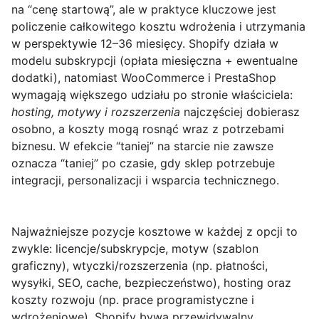
na “cenę startową”, ale w praktyce kluczowe jest
policzenie
całkowitego kosztu wdrożenia i utrzymania
w perspektywie 12–36 miesięcy. Shopify działa w
modelu subskrypcji (opłata miesięczna + ewentualne
dodatki), natomiast WooCommerce i PrestaShop
wymagają większego udziału po stronie właściciela:
hosting, motywy i rozszerzenia
najczęściej dobierasz
osobno, a koszty mogą rosnąć wraz z potrzebami
biznesu. W efekcie “taniej” na starcie nie zawsze
oznacza “taniej” po czasie, gdy sklep potrzebuje
integracji, personalizacji i wsparcia technicznego.
Najważniejsze pozycje kosztowe w każdej z opcji to
zwykle: licencje/subskrypcje, motyw (szablon
graficzny), wtyczki/rozszerzenia (np. płatności,
wysyłki, SEO, cache, bezpieczeństwo), hosting oraz
koszty rozwoju (np. prace programistyczne i
wdrożeniowe). Shopify bywa przewidywalny