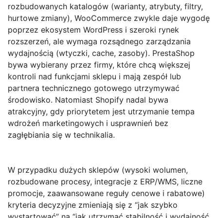
rozbudowanych katalogów (warianty, atrybuty, filtry,
hurtowe zmiany),
WooCommerce
zwykle daje wygodę
poprzez ekosystem WordPress i szeroki rynek
rozszerzeń, ale wymaga rozsądnego zarządzania
wydajnością (wtyczki, cache, zasoby).
PrestaShop
bywa wybierany przez firmy, które chcą większej
kontroli nad funkcjami sklepu i mają zespół lub
partnera technicznego gotowego utrzymywać
środowisko. Natomiast Shopify nadal bywa
atrakcyjny, gdy priorytetem jest utrzymanie tempa
wdrożeń marketingowych i usprawnień bez
zagłębiania się w technikalia.
W przypadku dużych sklepów (wysoki wolumen,
rozbudowane procesy, integracje z ERP/WMS, liczne
promocje, zaawansowane reguły cenowe i rabatowe)
kryteria decyzyjne zmieniają się z “jak szybko
wystartować” na “jak utrzymać stabilność i wydajność