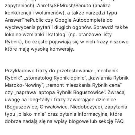
zapytaniach), Ahrefs/SEMrush/Senuto (analiza
konkurencji i wolumenów), a także narzędzi typu
AnswerThePublic czy Google Autocomplete do
wychwycenia pytań i długich ogonów. Sprawdź także
lokalne wzmianki i katalogi (np. branżowe listy
Rybnik), bo często pojawiają się w nich frazy niszowe,
które mają wysoką konwersję.
Przykładowe frazy do przetestowania:
„mechanik
Rybnik”
,
„stomatolog Rybnik opinie”
,
„kawiarnia Rybnik
Maroko-Nowiny”
,
„remont mieszkania Rybnik cena”
czy
„naprawa laptopa Rybnik Boguszowice”
. Zwracaj
uwagę na long‑taily i frazy zawierające dzielnice
(Boguszowice, Chwałowice, Niedobczyce), zapytania
typu „blisko mnie” oraz pytania informacyjne, które
dobrze nadają się na wpisy blogowe lub sekcję FAQ.