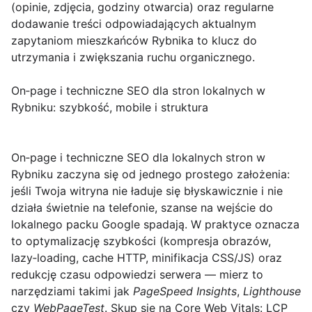
(opinie, zdjęcia, godziny otwarcia) oraz regularne
dodawanie treści odpowiadających aktualnym
zapytaniom mieszkańców Rybnika to klucz do
utrzymania i zwiększania ruchu organicznego.
On‑page i techniczne SEO dla stron lokalnych w
Rybniku: szybkość, mobile i struktura
On‑page i techniczne SEO dla lokalnych stron w
Rybniku
zaczyna się od jednego prostego założenia:
jeśli Twoja witryna nie ładuje się błyskawicznie i nie
działa świetnie na telefonie, szanse na wejście do
lokalnego packu Google spadają. W praktyce oznacza
to optymalizację szybkości (kompresja obrazów,
lazy‑loading, cache HTTP, minifikacja CSS/JS) oraz
redukcję czasu odpowiedzi serwera — mierz to
narzędziami takimi jak
PageSpeed Insights
,
Lighthouse
czy
WebPageTest
. Skup się na Core Web Vitals:
LCP