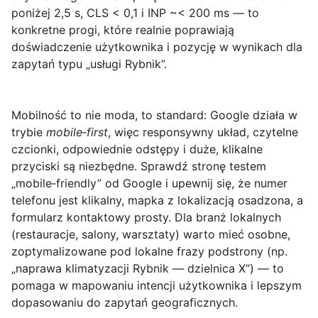
poniżej 2,5 s,
CLS
< 0,1 i
INP
~< 200 ms — to
konkretne progi, które realnie poprawiają
doświadczenie użytkownika i pozycję w wynikach dla
zapytań typu „usługi Rybnik”.
Mobilność to nie moda, to standard: Google działa w
trybie
mobile‑first
, więc responsywny układ, czytelne
czcionki, odpowiednie odstępy i duże, klikalne
przyciski są niezbędne. Sprawdź stronę testem
„mobile‑friendly” od Google i upewnij się, że numer
telefonu jest
klikalny
, mapka z lokalizacją osadzona, a
formularz kontaktowy prosty. Dla branż lokalnych
(restauracje, salony, warsztaty) warto mieć osobne,
zoptymalizowane pod lokalne frazy podstrony (np.
„naprawa klimatyzacji Rybnik — dzielnica X”) — to
pomaga w mapowaniu intencji użytkownika i lepszym
dopasowaniu do zapytań geograficznych.