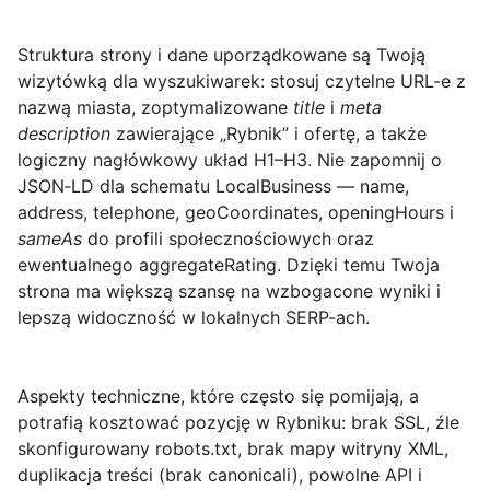
Struktura strony i dane uporządkowane są Twoją
wizytówką dla wyszukiwarek: stosuj czytelne URL-e z
nazwą miasta, zoptymalizowane
title
i
meta
description
zawierające „Rybnik” i ofertę, a także
logiczny nagłówkowy układ H1–H3. Nie zapomnij o
JSON‑LD
dla schematu LocalBusiness — name,
address, telephone, geoCoordinates, openingHours i
sameAs
do profili społecznościowych oraz
ewentualnego aggregateRating. Dzięki temu Twoja
strona ma większą szansę na wzbogacone wyniki i
lepszą widoczność w lokalnych SERP-ach.
Aspekty techniczne, które często się pomijają, a
potrafią kosztować pozycję w Rybniku: brak SSL, źle
skonfigurowany robots.txt, brak mapy witryny XML,
duplikacja treści (brak canonicali), powolne API i