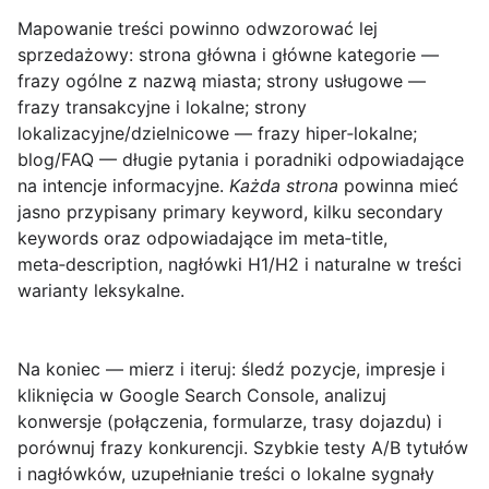
Mapowanie treści powinno odwzorować lej
sprzedażowy: strona główna i główne kategorie —
frazy ogólne z nazwą miasta; strony usługowe —
frazy transakcyjne i lokalne; strony
lokalizacyjne/dzielnicowe — frazy hiper‑lokalne;
blog/FAQ — długie pytania i poradniki odpowiadające
na intencje informacyjne.
Każda strona
powinna mieć
jasno przypisany primary keyword, kilku secondary
keywords oraz odpowiadające im meta‑title,
meta‑description, nagłówki H1/H2 i naturalne w treści
warianty leksykalne.
Na koniec — mierz i iteruj: śledź pozycje, impresje i
kliknięcia w Google Search Console, analizuj
konwersje (połączenia, formularze, trasy dojazdu) i
porównuj frazy konkurencji. Szybkie testy A/B tytułów
i nagłówków, uzupełnianie treści o lokalne sygnały