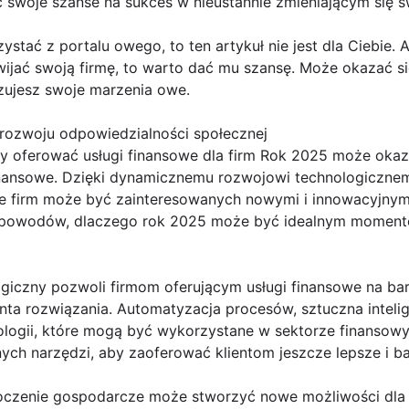
swoje szanse na sukces w nieustannie zmieniającym się św
zystać z portalu owego, to ten artykuł nie jest dla Ciebie. A
jać swoją firmę, to warto dać mu szansę. Może okazać się
izujesz swoje marzenia owe.
ozwoju odpowiedzialności społecznej
y oferować usługi finansowe dla firm Rok 2025 może oka
 finansowe. Dzięki dynamicznemu rozwojowi technologiczne
 firm może być zainteresowanych nowymi i innowacyjnymi
a powodów, dlaczego rok 2025 może być idealnym momente
giczny pozwoli firmom oferującym usługi finansowe na bar
ta rozwiązania. Automatyzacja procesów, sztuczna intelig
nologii, które mogą być wykorzystane w sektorze finanso
ch narzędzi, aby zaoferować klientom jeszcze lepsze i bar
toczenie gospodarcze może stworzyć nowe możliwości dla f