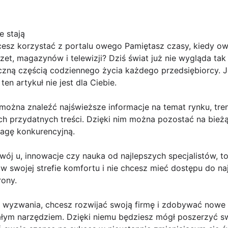
e stają
cesz korzystać z portalu owego Pamiętasz czasy, kiedy ow
, magazynów i telewizji? Dziś świat już nie wygląda tak 
ączną częścią codziennego życia każdego przedsiębiorcy. Je
ten artykuł nie jest dla Ciebie.
 można znaleźć najświeższe informacje na temat rynku, tre
ch przydatnych treści. Dzięki nim można pozostać na bież
wagę konkurencyjną.
ozwój u, innowacje czy nauka od najlepszych specjalistów, to
 w swojej strefie komfortu i nie chcesz mieć dostępu do na
rony.
a wyzwania, chcesz rozwijać swoją firmę i zdobywać nowe 
łym narzędziem. Dzięki niemu będziesz mógł poszerzyć s