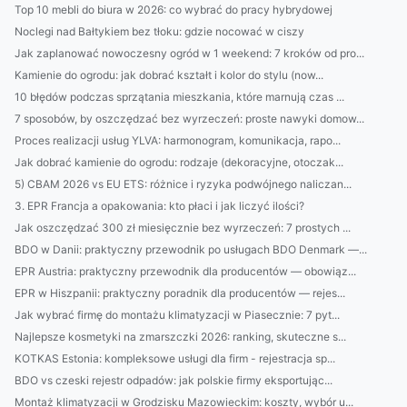
Top 10 mebli do biura w 2026: co wybrać do pracy hybrydowej
Noclegi nad Bałtykiem bez tłoku: gdzie nocować w ciszy
Jak zaplanować nowoczesny ogród w 1 weekend: 7 kroków od pro...
Kamienie do ogrodu: jak dobrać kształt i kolor do stylu (now...
10 błędów podczas sprzątania mieszkania, które marnują czas ...
7 sposobów, by oszczędzać bez wyrzeczeń: proste nawyki domow...
Proces realizacji usług YLVA: harmonogram, komunikacja, rapo...
Jak dobrać kamienie do ogrodu: rodzaje (dekoracyjne, otoczak...
5) CBAM 2026 vs EU ETS: różnice i ryzyka podwójnego naliczan...
3. EPR Francja a opakowania: kto płaci i jak liczyć ilości?
Jak oszczędzać 300 zł miesięcznie bez wyrzeczeń: 7 prostych ...
BDO w Danii: praktyczny przewodnik po usługach BDO Denmark —...
EPR Austria: praktyczny przewodnik dla producentów — obowiąz...
EPR w Hiszpanii: praktyczny poradnik dla producentów — rejes...
Jak wybrać firmę do montażu klimatyzacji w Piasecznie: 7 pyt...
Najlepsze kosmetyki na zmarszczki 2026: ranking, skuteczne s...
KOTKAS Estonia: kompleksowe usługi dla firm - rejestracja sp...
BDO vs czeski rejestr odpadów: jak polskie firmy eksportując...
Montaż klimatyzacji w Grodzisku Mazowieckim: koszty, wybór u...