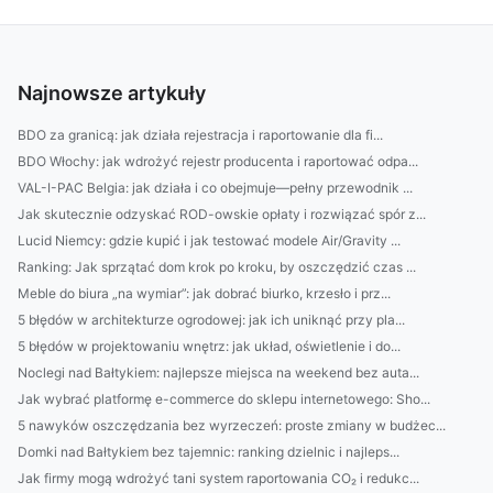
Najnowsze artykuły
BDO za granicą: jak działa rejestracja i raportowanie dla fi...
BDO Włochy: jak wdrożyć rejestr producenta i raportować odpa...
VAL-I-PAC Belgia: jak działa i co obejmuje—pełny przewodnik ...
Jak skutecznie odzyskać ROD-owskie opłaty i rozwiązać spór z...
Lucid Niemcy: gdzie kupić i jak testować modele Air/Gravity ...
Ranking: Jak sprzątać dom krok po kroku, by oszczędzić czas ...
Meble do biura „na wymiar”: jak dobrać biurko, krzesło i prz...
5 błędów w architekturze ogrodowej: jak ich uniknąć przy pla...
5 błędów w projektowaniu wnętrz: jak układ, oświetlenie i do...
Noclegi nad Bałtykiem: najlepsze miejsca na weekend bez auta...
Jak wybrać platformę e-commerce do sklepu internetowego: Sho...
5 nawyków oszczędzania bez wyrzeczeń: proste zmiany w budżec...
Domki nad Bałtykiem bez tajemnic: ranking dzielnic i najleps...
Jak firmy mogą wdrożyć tani system raportowania CO₂ i redukc...