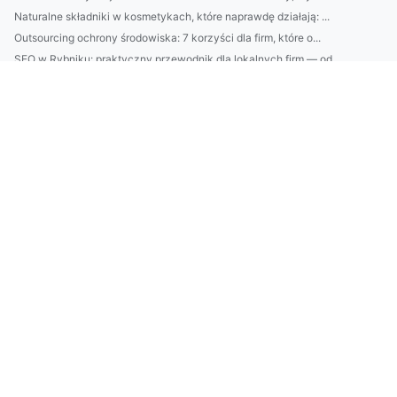
Naturalne składniki w kosmetykach, które naprawdę działają: ...
Outsourcing ochrony środowiska: 7 korzyści dla firm, które o...
SEO w Rybniku: praktyczny przewodnik dla lokalnych firm — od...
BDO Szwajcaria: przewodnik po usługach audytu, podatków i do...
Montaż klimatyzacji w Grodzisku Mazowieckim: koszty, najleps...
Klimatyzacja Warszawa: ranking najlepszych firm, średnie cen...
Więcej artykułów
Informacje
Spis artykułów
buy car parts
co zobaczyć w Hiszpanii
Czym ogrzewać