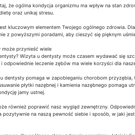
ętaj, że ogólna kondycja organizmu ma wpływ na stan zdro
ietę oraz unikaj stresu.
jest kluczowym elementem Twojego ogólnego zdrowia. Dlat
nie z powyższymi poradami, aby cieszyć się pięknym uśmie
w może przynieść wiele
dentysty? Wizyta u dentysty może czasem wydawać się szcz
 i odpowiednie leczenie zębów ma wiele korzyści dla nasz
 u dentysty pomaga w zapobieganiu chorobom przyzębia, t
 usuwanie płytki nazębnej i kamienia nazębnego pomaga ut
ondycję jamy ustnej.
oże również poprawić nasz wygląd zewnętrzny. Odpowiedni
a pozytywnie na naszą pewność siebie i sposób, w jaki je