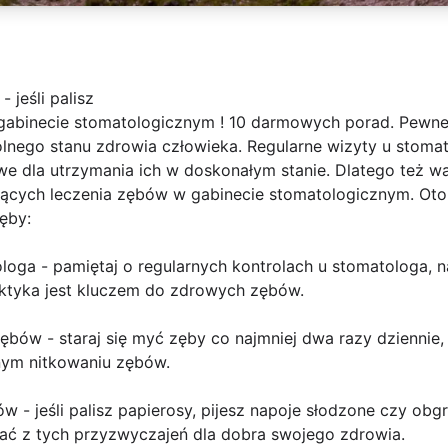
 jeśli palisz
 gabinecie stomatologicznym ! 10 darmowych porad. Pewne 
gólnego stanu zdrowia człowieka. Regularne wizyty u stoma
e dla utrzymania ich w doskonałym stanie. Dlatego też wa
cych leczenia zębów w gabinecie stomatologicznym. Oto
ęby:
ologa - pamiętaj o regularnych kontrolach u stomatologa, n
aktyka jest kluczem do zdrowych zębów.
bów - staraj się myć zęby co najmniej dwa razy dziennie, 
nym nitkowaniu zębów.
w - jeśli palisz papierosy, pijesz napoje słodzone czy ob
wać z tych przyzwyczajeń dla dobra swojego zdrowia.