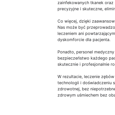
zainfekowanych tkanek oraz d
precyzyjne i skuteczne, elim
Co więcej, dzięki zaawansowa
Nas może być przeprowadzone
leczeniem ani powtarzającym
dyskomforcie dla pacjenta.
Ponadto, personel medyczny w
bezpieczeństwo każdego pacj
skutecznie i profesjonalnie r
W rezultacie, leczenie zębó
technologii i doświadczeniu 
zdrowotnej, bez niepotrzebne
zdrowym uśmiechem bez ob