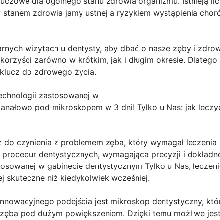
luczowe dla ogólnego stanu zdrowia organizmu. Istnieją lic
 stanem zdrowia jamy ustnej a ryzykiem wystąpienia choró
rnych wizytach u dentysty, aby dbać o nasze zęby i zdrowi
orzyści zarówno w krótkim, jak i długim okresie. Dlatego 
 klucz do zdrowego życia.
echnologii zastosowanej w
 kanałowo pod mikroskopem w 3 dni! Tylko u Nas: jak lecz
ż do czynienia z problemem zęba, który wymagał leczenia 
 procedur dentystycznych, wymagająca precyzji i dokładno
tosowanej w gabinecie dentystycznym Tylko u Nas, leczen
ej skuteczne niż kiedykolwiek wcześniej.
nnowacyjnego podejścia jest mikroskop dentystyczny, któ
zęba pod dużym powiększeniem. Dzięki temu możliwe jest