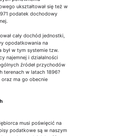
owego ukształtował się też w
50?1971 podatek dochodowy
nej.
wał cały dochód jednostki,
awy opodatkowania na
 był w tym systemie tzw.
 najemnej i działalności
ególnych źródeł przychodów
h terenach w latach 1896?
 oraz ma go obecnie
ch
iębiorca musi poświęcić na
episy podatkowe są w naszym