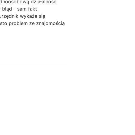
ednoosobową działalność
 błąd - sam fakt
urzędnik wykaże się
ęsto problem ze znajomością