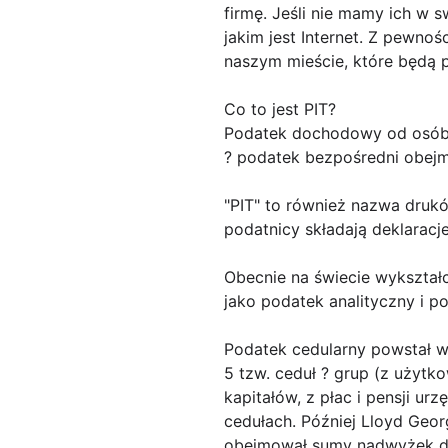
firmę. Jeśli nie mamy ich w
jakim jest Internet. Z pewno
naszym mieście, które będą
Co to jest PIT?
Podatek dochodowy od osób f
? podatek bezpośredni obejm
"PIT" to również nazwa druk
podatnicy składają deklarac
Obecnie na świecie wykszta
jako podatek analityczny i po
Podatek cedularny powstał w 
5 tzw. ceduł ? grup (z użytk
kapitałów, z płac i pensji u
cedułach. Później Lloyd Geor
obejmował sumy nadwyżek d