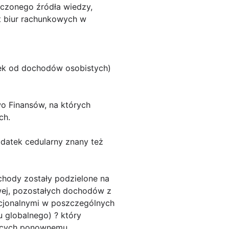
ńczonego źródła wiedzy,
at biur rachunkowych w
tek od dochodów osobistych)
o Finansów, na których
ch.
datek cedularny znany też
chody zostały podzielone na
owej, pozostałych dochodów z
orcjonalnymi w poszczególnych
 globalnego) ? który
jących ponownemu