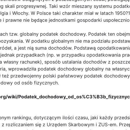
ug skali progresywnej. Taki wzór mieszany systemu podatk
 Belgia i Włochy. W Polsce taki charakter miał w latach 19
e i prawne nie będące jednostkami gospodarki uspołecznio
ach tzw. globalny podatek dochodowy. Podatek ten obejmo
 pozyskania. W podatku globalnym nie ma podziału podst
ódeł, a jest nią suma dochodów. Podstawą opodatkowania
 jednak przypadkach (np. w przypadku opodatkowania pracy
a własny rachunek), sposób ustalania dochodów z poszcz
ria, wprowadziła podatek dochodowy globalny na własnyc
ał też przedwojenny polski państwowy podatek dochodowy
dowy od osób fizycznych.
dia.org/wiki/Podatek_dochodowy_od_os%C3%B3b_fizyczny
ubnym rankingu, dotyczącym ilości czasu, jaki każdy przeds
ą z rozliczaniem się z Urzędem Skarbowym i ZUS-em. Prz