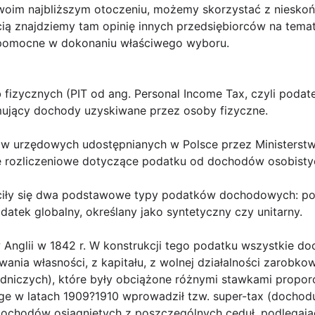
 swoim najbliższym otoczeniu, możemy skorzystać z niesko
ścią znajdziemy tam opinię innych przedsiębiorców na tem
 pomocne w dokonaniu właściwego wyboru.
izycznych (PIT od ang. Personal Income Tax, czyli poda
ujący dochody uzyskiwane przez osoby fizyczne.
ów urzędowych udostępnianych w Polsce przez Ministerstw
je rozliczeniowe dotyczące podatku od dochodów osobisty
łciły się dwa podstawowe typy podatków dochodowych: po
datek globalny, określany jako syntetyczny czy unitarny.
Anglii w 1842 r. W konstrukcji tego podatku wszystkie do
owania własności, z kapitału, z wolnej działalności zarobk
rzędniczych), które były obciążone różnymi stawkami prop
ge w latach 1909?1910 wprowadził tzw. super-tax (dochodu
ochodów osiągniętych z poszczególnych ceduł, podlega