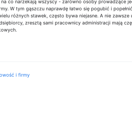
, na co narzekają wszyscy - zarówno osoby prowadzące j
irmy. W tym gąszczu naprawdę łatwo się pogubić i popełnić
wielu różnych stawek, często bywa niejasne. A nie zawsze 
siębiorcy, zresztą sami pracownicy administracji mają cz
kowych.
owość i firmy