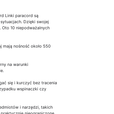
d Linki paracord są
ytuacjach. Dzięki swojej
l. Oto 10 niepodważalnych
aj mają nośność około 550
orny na warunki
e.
ać się i kurczyć bez tracenia
rzypadku wspinaczki czy
dmiotów i narzędzi, takich
 praktycznie nieograniczone.