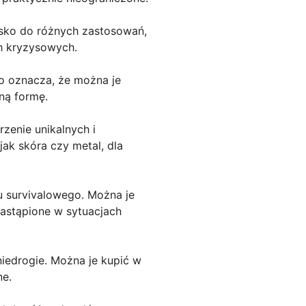
jsko do różnych zastosowań,
ch kryzysowych.
co oznacza, że można je
ną formę.
zenie unikalnych i
ak skóra czy metal, dla
u survivalowego. Można je
zastąpione w sytuacjach
niedrogie. Można je kupić w
ne.