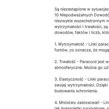
Są niezastąpione w sytuacja
10 Niepodważalnych Dowodów,
niezwykle wszechstronnym na
wytrzymałości i trwałości, s
dowodów, faktów i liczb, któr
1. Wytrzymałość - Linki par
funtów, co oznacza, że mogą 
2. Trwałość - Paracord jest 
atmosferyczne. Można go uży
3. Elastyczność - Linki para
swojej wytrzymałości. Dzięk
budowania schronienia.
4. Mnóstwo zastosowań - Lin
jak bransoletki survivalowe