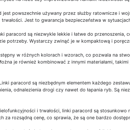
d jest powszechnie używany przez służby ratownicze i wo
i trwałości. Jest to gwarancja bezpieczeństwa w sytuacja
nki paracord są niezwykle lekkie i łatwe do przenoszenia, 
zie potrzeby. Wystarczy zwinąć je w kompaktową i poręcz
dostępny w różnych kolorach i wzorach, co pozwala na stwor
żna je również kombinować z innymi materiałami, takimi j
- Linki paracord są niezbędnym elementem każdego zestaw
nia, odnalezienia drogi czy nawet do łapania ryb. Są nie
elofunkcyjności i trwałości, linki paracord są stosunkowo 
ch za rozsądną cenę, co sprawia, że są one bardzo dostęp