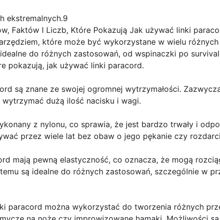
ch ekstremalnych.9
 Faktów I Liczb, Które Pokazują Jak używać linki paracor
rzędziem, które może być wykorzystane w wielu różnych s
ą idealne do różnych zastosowań, od wspinaczki po surviva
e pokazują, jak używać linki paracord.
acord są znane ze swojej ogromnej wytrzymałości. Zazwycz
wytrzymać dużą ilość nacisku i wagi.
wykonany z nylonu, co sprawia, że jest bardzo trwały i odp
wać przez wiele lat bez obaw o jego pękanie czy rozdarci
cord mają pewną elastyczność, co oznacza, że mogą rozciąg
i temu są idealne do różnych zastosowań, szczególnie w p
ki paracord można wykorzystać do tworzenia różnych prze
, smycze na noże czy improwizowane hamaki. Możliwości są