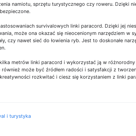
enia namiotu, sprzętu turystycznego czy roweru. Dzięki n
abezpieczone.
stosowaniach survivalowych linki paracord. Dzięki jej nie
wania, może ona okazać się nieocenionym narzędziem w s
zały, czy nawet sieć do łowienia ryb. Jest to doskonałe nar
en.
lka metrów linki paracord i wykorzystać ją w różnorodny 
e również może być źródłem radości i satysfakcji z tworze
reatywności rozkwitać i ciesz się korzystaniem z linki par
al i turystyka