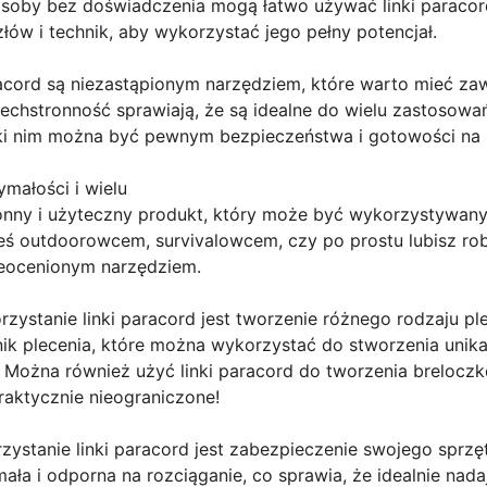
osoby bez doświadczenia mogą łatwo używać linki paracor
łów i technik, aby wykorzystać jego pełny potencjał.
aracord są niezastąpionym narzędziem, które warto mieć zaw
echstronność sprawiają, że są idealne do wielu zastosowa
ęki nim można być pewnym bezpieczeństwa i gotowości na
ymałości i wielu
onny i użyteczny produkt, który może być wykorzystywany
teś outdoorowcem, survivalowcem, czy po prostu lubisz rob
ieocenionym narzędziem.
stanie linki paracord jest tworzenie różnego rodzaju pleci
nik plecenia, które można wykorzystać do stworzenia unik
 Można również użyć linki paracord do tworzenia breloczk
raktycznie nieograniczone!
ystanie linki paracord jest zabezpieczenie swojego sprzęt
ała i odporna na rozciąganie, co sprawia, że idealnie nada