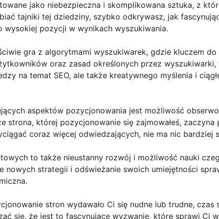
owane jako niebezpieczna i skomplikowana sztuka, z którą
iać tajniki tej dziedziny, szybko odkrywasz, jak fascynują
 wysokiej pozycji w wynikach wyszukiwania.
ściwie gra z algorytmami wyszukiwarek, gdzie kluczem do
żytkowników oraz zasad określonych przez wyszukiwarki, t
edzy na temat SEO, ale także kreatywnego myślenia i cią
tujących aspektów pozycjonowania jest możliwość obserw
 że strona, której pozycjonowanie się zajmowałeś, zaczyna
ciągać coraz więcej odwiedzających, nie ma nic bardziej 
etowych to także nieustanny rozwój i możliwość nauki cz
e nowych strategii i odświeżanie swoich umiejętności spra
amiczna.
zycjonowanie stron wydawało Ci się nudne lub trudne, czas
ć się, że jest to fascynujące wyzwanie, które sprawi Ci wie