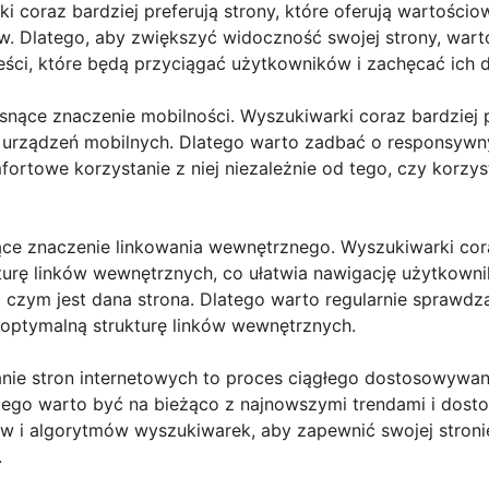
i coraz bardziej preferują strony, które oferują wartościowe
w. Dlatego, aby zwiększyć widoczność swojej strony, wart
treści, które będą przyciągać użytkowników i zachęcać ich do
osnące znaczenie mobilności. Wyszukiwarki coraz bardziej p
rządzeń mobilnych. Dlatego warto zadbać o responsywny 
rtowe korzystanie z niej niezależnie od tego, czy korzys
nące znaczenie linkowania wewnętrznego. Wyszukiwarki cora
ukturę linków wewnętrznych, co ułatwia nawigację użytkow
zym jest dana strona. Dlatego warto regularnie sprawdzać
 optymalną strukturę linków wewnętrznych.
e stron internetowych to proces ciągłego dostosowywania
ego warto być na bieżąco z najnowszymi trendami i dost
 i algorytmów wyszukiwarek, aby zapewnić swojej stroni
.