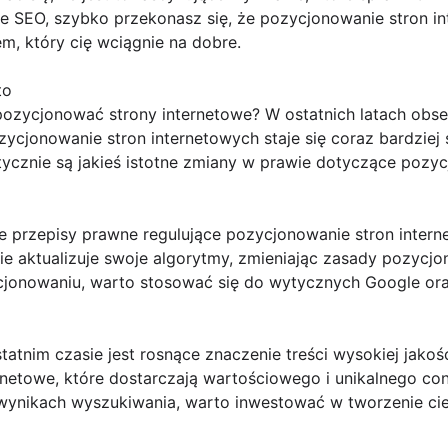
ce SEO, szybko przekonasz się, że pozycjonowanie stron i
em, który cię wciągnie na dobre.
to
pozycjonować strony internetowe? W ostatnich latach ob
zycjonowanie stron internetowych staje się coraz bardziej
ycznie są jakieś istotne zmiany w prawie dotyczące pozyc
lne przepisy prawne regulujące pozycjonowanie stron inte
ie aktualizuje swoje algorytmy, zmieniając zasady pozycjo
cjonowaniu, warto stosować się do wytycznych Google or
tatnim czasie jest rosnące znaczenie treści wysokiej jakoś
ernetowe, które dostarczają wartościowego i unikalnego con
ynikach wyszukiwania, warto inwestować w tworzenie cie