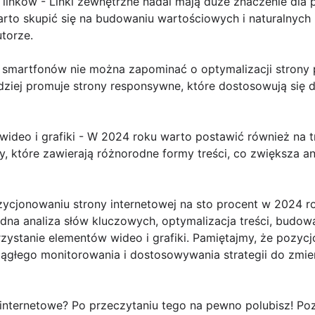
linków - Linki zewnętrzne nadal mają duże znaczenie dla 
rto skupić się na budowaniu wartościowych i naturalnych 
utorze.
rze smartfonów nie można zapominać o optymalizacji stron
dziej promuje strony responsywne, które dostosowują się
ideo i grafiki - W 2024 roku warto postawić również na tr
ny, które zawierają różnorodne formy treści, co zwiększa 
ycjonowaniu strony internetowej na sto procent w 2024
dna analiza słów kluczowych, optymalizacja treści, budowa
rzystanie elementów wideo i grafiki. Pamiętajmy, że pozyc
ągłego monitorowania i dostosowywania strategii do zmien
internetowe? Po przeczytaniu tego na pewno polubisz! Po