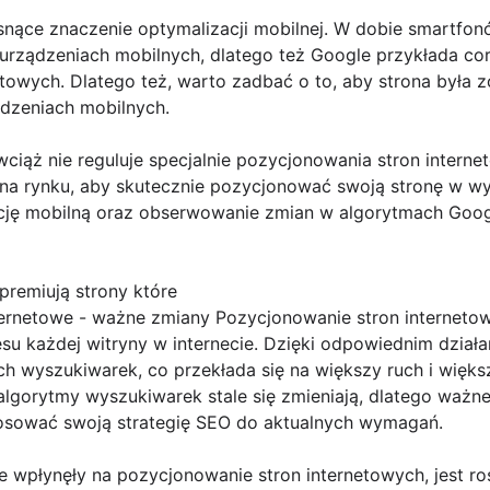
snące znaczenie optymalizacji mobilnej. W dobie smartfon
a urządzeniach mobilnych, dlatego też Google przykłada c
etowych. Dlatego też, warto zadbać o to, aby strona była
ądzeniach mobilnych.
iąż nie reguluje specjalnie pozycjonowania stron interne
na rynku, aby skutecznie pozycjonować swoją stronę w w
ację mobilną oraz obserwowanie zmian w algorytmach Goog
premiują strony które
ernetowe - ważne zmiany Pozycjonowanie stron internetow
su każdej witryny w internecie. Dzięki odpowiednim dzia
 wyszukiwarek, co przekłada się na większy ruch i większ
gorytmy wyszukiwarek stale się zmieniają, dlatego ważne 
osować swoją strategię SEO do aktualnych wymagań.
 wpłynęły na pozycjonowanie stron internetowych, jest ro