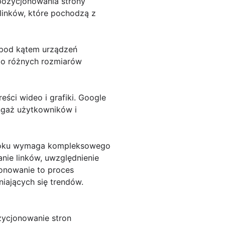
pozycjonowania strony
linków, które pochodzą z
y pod kątem urządzeń
 do różnych rozmiarów
eści wideo i grafiki. Google
angaż użytkowników i
 roku wymaga kompleksowego
nie linków, uwzględnienie
jonowanie to proces
iających się trendów.
zycjonowanie stron