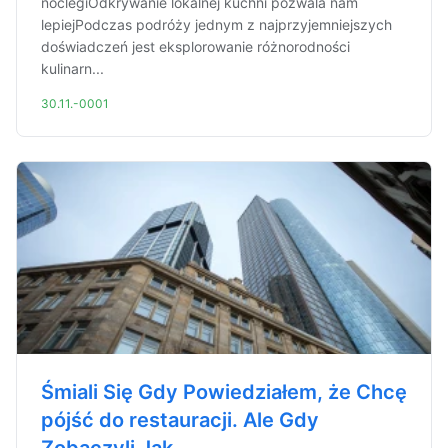
noclegiOdkrywanie lokalnej kuchni pozwala nam
lepiejPodczas podróży jednym z najprzyjemniejszych
doświadczeń jest eksplorowanie różnorodności
kulinarn...
30.11.-0001
Śmiali Się Gdy Powiedziałem, że Chcę
pójść do restauracji. Ale Gdy