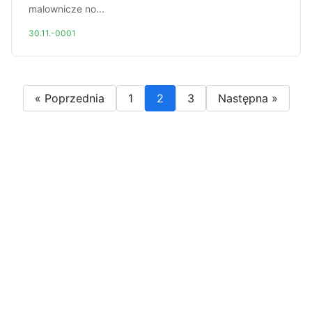
malownicze no...
30.11.-0001
« Poprzednia
1
2
3
Następna »