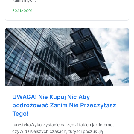
kulinarnyc...
30.11.-0001
UWAGA! Nie Kupuj Nic Aby
podróżować Zanim Nie Przeczytasz
Tego!
turystykaWykorzystanie narzędzi takich jak internet
czyW dzisiejszych czasach, turyści poszukują