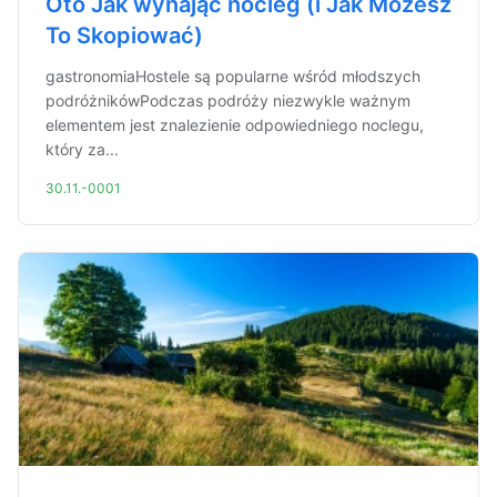
Oto Jak wynająć nocleg (i Jak Możesz
To Skopiować)
gastronomiaHostele są popularne wśród młodszych
podróżnikówPodczas podróży niezwykle ważnym
elementem jest znalezienie odpowiedniego noclegu,
który za...
30.11.-0001