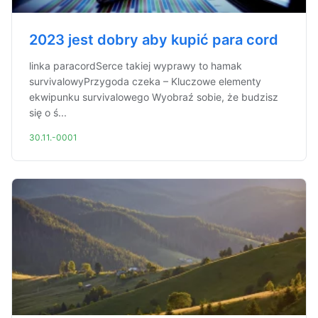
2023 jest dobry aby kupić para cord
linka paracordSerce takiej wyprawy to hamak
survivalowyPrzygoda czeka – Kluczowe elementy
ekwipunku survivalowego Wyobraź sobie, że budzisz
się o ś...
30.11.-0001