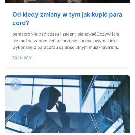
Od kiedy zmiany w tym jak kupić para
cord?
paracordNie trać czasu i zacznij planowaćOczywiście
nie można zapomnieć o sprzęcie survivalowym. Linki
wykonane z paracordu są absolutnym must-have'em...
30.11.-0001