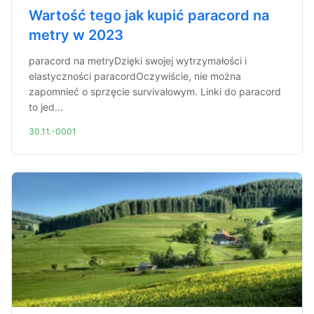
Wartość tego jak kupić paracord na
metry w 2023
paracord na metryDzięki swojej wytrzymałości i
elastyczności paracordOczywiście, nie można
zapomnieć o sprzęcie survivalowym. Linki do paracord
to jed...
30.11.-0001