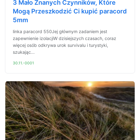
3 Mało Znanych Czynników, Które
Mogą Przeszkodzić Ci kupić paracord
5mm
linka paracord 550Jej głównym zadaniem jest
zapewnienie izolacjiW dzisiejszych czasach, coraz
więcej osób odkrywa urok survivalu i turystyki,
szukając...
30.11.-0001