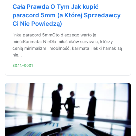
Cała Prawda O Tym Jak kupić
paracord 5mm (a Której Sprzedawcy
Ci Nie Powiedzą)
linka paracord 5mmOto dlaczego warto je
mieć:Karimata: NieDla miłośników survivalu, którzy
cenią minimalizm i mobilność, karimata i lekki hamak są
nie...
30.11.-0001