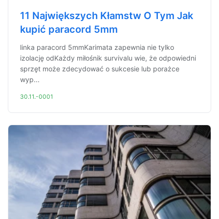
11 Największych Kłamstw O Tym Jak
kupić paracord 5mm
linka paracord 5mmKarimata zapewnia nie tylko
izolację odKażdy miłośnik survivalu wie, że odpowiedni
sprzęt może zdecydować o sukcesie lub porażce
wyp...
30.11.-0001