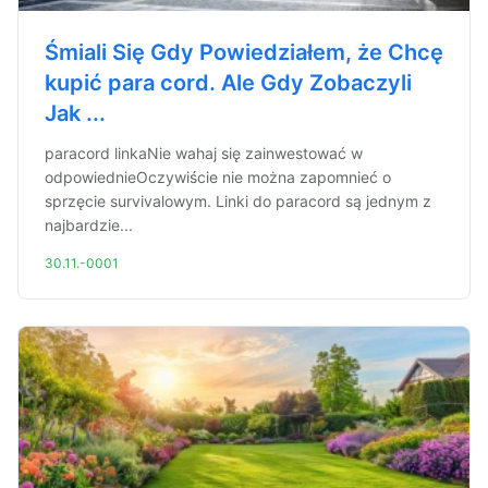
Śmiali Się Gdy Powiedziałem, że Chcę
kupić para cord. Ale Gdy Zobaczyli
Jak ...
paracord linkaNie wahaj się zainwestować w
odpowiednieOczywiście nie można zapomnieć o
sprzęcie survivalowym. Linki do paracord są jednym z
najbardzie...
30.11.-0001